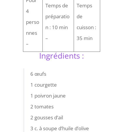
Pour
Temps de
Temps
4
préparatio
de
perso
n : 10 min
cuisson :
nnes
–
35 min
–
Ingrédients :
6 œufs
1 courgette
1 poivron jaune
2 tomates
2 gousses d’ail
3 c. à soupe d’huile d’olive